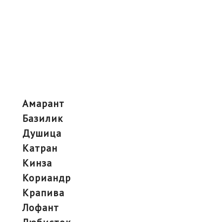
амарант
базилик
душица
катран
кинза
кориандр
крапива
лофант