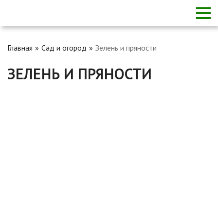
Главная
Сад и огород
Зелень и пряности
ЗЕЛЕНЬ И ПРЯНОСТИ
Папоротник: польза и вред для здоровья человека,
состав и калорийность, применение в медицине