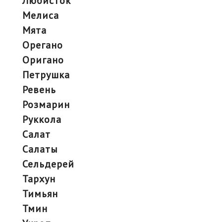
любисток
мелиса
мята
орегано
оригано
петрушка
ревень
розмарин
руккола
салат
салаты
сельдерей
тархун
тимьян
тмин