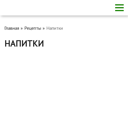
Главная
Рецепты
Напитки
НАПИТКИ
Как заваривать чайный гриб на 3 литра: рецепты
приготовления раствора, пропорции