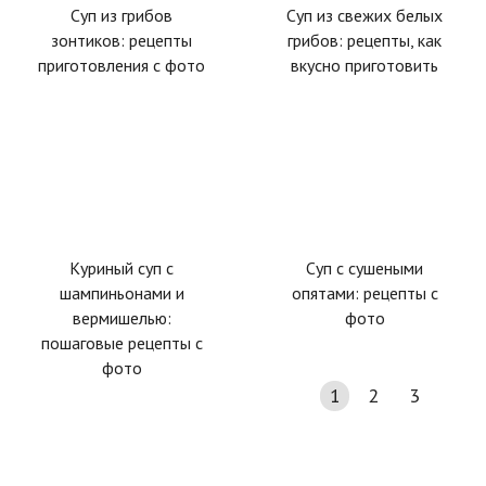
Суп из грибов
Суп из свежих белых
зонтиков: рецепты
грибов: рецепты, как
приготовления с фото
вкусно приготовить
Куриный суп с
Суп с сушеными
шампиньонами и
опятами: рецепты с
вермишелью:
фото
пошаговые рецепты с
фото
1
2
3