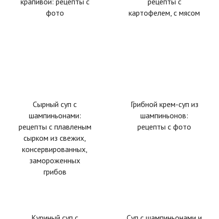
крапивой: рецепты с
рецепты с
фото
картофелем, с мясом
Сырный суп с
Грибной крем-суп из
шампиньонами:
шампиньонов:
рецепты с плавленым
рецепты с фото
сырком из свежих,
консервированных,
замороженных
грибов
Куриный суп с
Суп с шампиньонами и