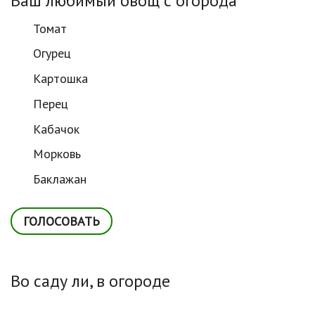
Ваш любимый овощ с огорода
Томат
Огурец
Картошка
Перец
Кабачок
Морковь
Баклажан
Во саду ли, в огороде