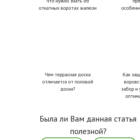
что нужно знать об
пр
откатных воротах жалюзи
особенн
Чем террасная доска
Как защ
отличается от половой
воровс
доски?
забор и 
оптим
Была ли Вам данная статья
полезной?