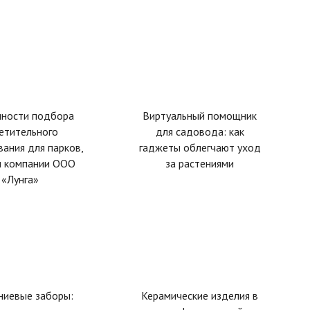
нности подбора
Виртуальный помощник
етительного
для садовода: как
ания для парков,
гаджеты облегчают уход
 компании ООО
за растениями
«Лунга»
ниевые заборы:
Керамические изделия в