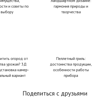
еимущества,
ландшафтном дизайне:
ости и советы по
гармония природы и
выбору
творчества
итить огород от
Пеллетный гриль:
тва урожая? 3Д
достоинства продукции,
установка камер-
особенности работы
альный вариант
прибора
Поделиться с друзьями